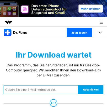
Dr.Fone
Top-Produkte
Jetzt Testen
KI-gestützte digitale Kreativität
Produkte
Business
Dienstprogramme
Ihr Download wartet
Überblick
Alles-in-einem-Toolkit
Lösungen
Über uns
Lösungen
Das Programm, das Sie herunterladen, ist nur für Desktop-
Weitere Tools und Apps
Entdecken Sie weitere Dr.Fone-Lösungen
Presseraum
Lernen und Unterstützung
Computer geeignet. Wir möchten Ihnen den Download-Link
per E-Mail zusenden.
Full Toolkit anzeigen >
Ressourcen & Lernen
Shop
Android 16 FRP-Umgehung
Abschicken
Hilfe und Unterstützung erhalten
Support
DOWNLOAD
Anmelden