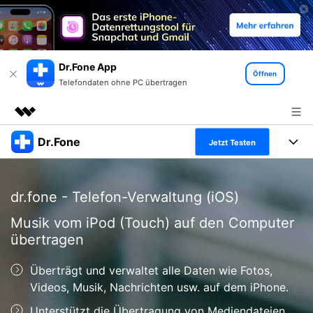
Dr.Fone App
Öffnen
Telefondaten ohne PC übertragen
Dr.Fone
Top-Produkte
Jetzt Testen
KI-gestützte digitale Kreativität
Produkte
Business
Dienstprogramme
dr.fone - Telefon-Verwaltung (iOS)
Überblick
Alles-in-einem-Toolkit
Lösungen
Über uns
Musik vom iPod (Touch) auf den Computer
Lösungen
übertragen
Weitere Tools und Apps
Entdecken Sie weitere Dr.Fone-Lösungen
Presseraum
Lernen und Unterstützung
Überträgt und verwaltet alle Daten wie Fotos,
Full Toolkit anzeigen >
Ressourcen & Lernen
Shop
Android 16 FRP-Umgehung
Videos, Musik, Nachrichten usw. auf dem iPhone.
Unterstützt die Übertragung von Mediendateien
Hilfe und Unterstützung erhalten