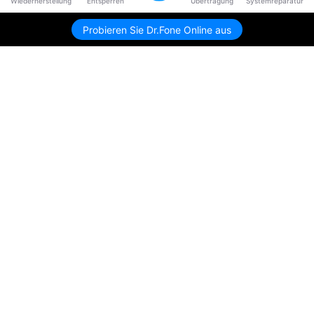
Wiederherstellung
Entsperren
Übertragung
Systemreparatur
Probieren Sie Dr.Fone Online aus
Hero Produkte
Wondershare
KI entdecken
Hilfe-Center