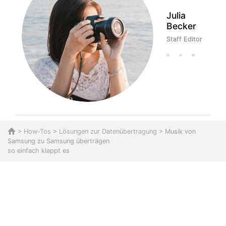
Julia
Becker
Staff Editor
>
How-Tos
>
Lösungen zur Datenübertragung
> Musik von
Samsung zu Samsung überträgen
so einfach klappt es