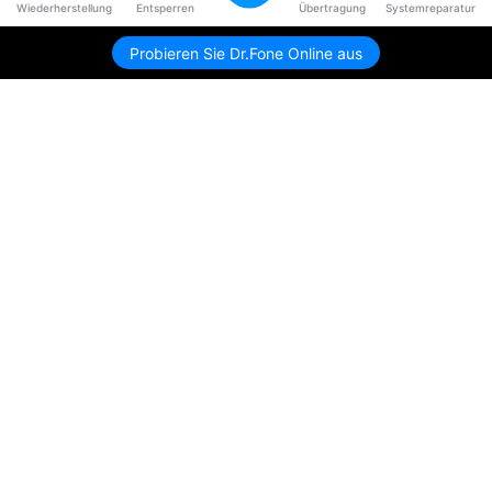
Wiederherstellung
Entsperren
Übertragung
Systemreparatur
Probieren Sie Dr.Fone Online aus
Hero Produkte
Wondershare
KI entdecken
Hilfe-Center