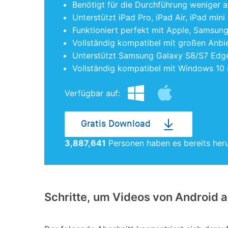
Benötigt für die Durchführung weniger a
Unterstützt iPad Pro, iPad Air, iPad mini
Funktioniert perfekt mit Apple, Samsun
Vollständig kompatibel mit großen Anbie
Unterstützt Samsung Galaxy S8/S7 Edg
Vollständig kompatibel mit Windows 10 
Verfügbar auf:
Gratis Download
3,887,643
Personen haben es bereits her
Schritte, um Videos von Android a