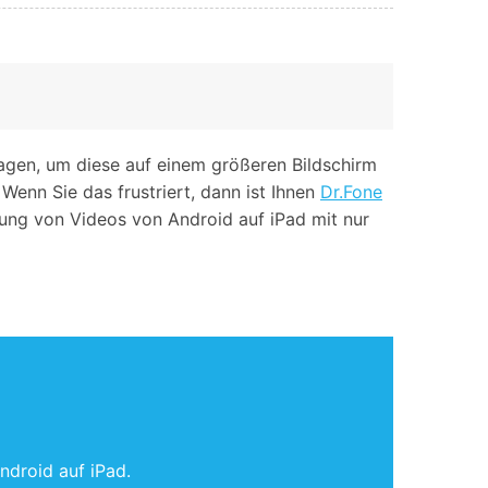
iOS-
Bildung & Studierende
Bildschirmspiegelung
Rabatte und akademische Lizenzen
Kontaktieren Sie uns
elefonübertragung
Virtueller Standort
Wir helfen Ihnen gerne bei technischen Fragen oder
elefon-zu-Telefon-
GPS-
Fragen zu Ihrem Konto.
bertragung
Standortwechsler
ragen, um diese auf einem größeren Bildschirm
Wenn Sie das frustriert, dann ist Ihnen
Dr.Fone
gung von Videos von Android auf iPad mit nur
ndroid auf iPad.