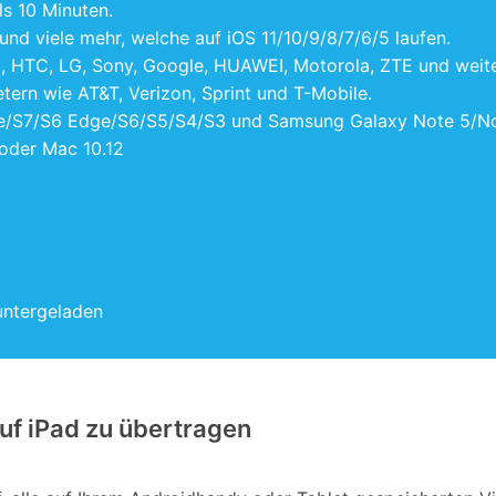
ls 10 Minuten.
 und viele mehr, welche auf iOS 11/10/9/8/7/6/5 laufen.
g, HTC, LG, Sony, Google, HUAWEI, Motorola, ZTE und weit
tern wie AT&T, Verizon, Sprint und T-Mobile.
e/S7/S6 Edge/S6/S5/S4/S3 und Samsung Galaxy Note 5/Not
oder Mac 10.12
untergeladen
uf iPad zu übertragen