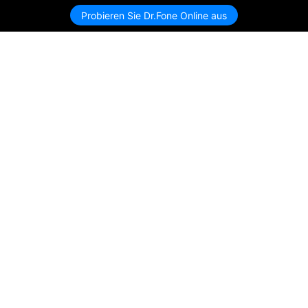
Probieren Sie Dr.Fone Online aus
Hero Produkte
Wondershare
KI entdecken
Hilfe-Center