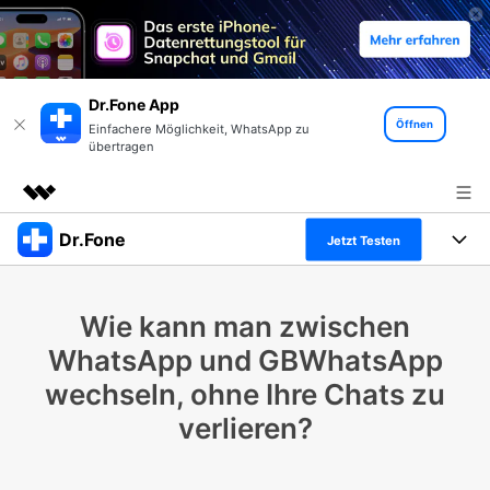
Dr.Fone App
Öffnen
Einfachere Möglichkeit, WhatsApp zu
übertragen
Dr.Fone
Top-Produkte
Jetzt Testen
KI-gestützte digitale Kreativität
Produkte
Business
Dienstprogramme
Wie kann man zwischen
Überblick
Alles-in-einem-Toolkit
Lösungen
Über uns
WhatsApp und GBWhatsApp
Lösungen
wechseln, ohne Ihre Chats zu
Weitere Tools und Apps
Entdecken Sie weitere Dr.Fone-Lösungen
Presseraum
Lernen und Unterstützung
verlieren?
Full Toolkit anzeigen >
Ressourcen & Lernen
Shop
Android 16 FRP-Umgehung