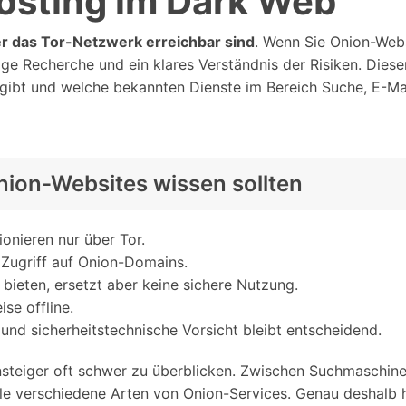
osting im Dark Web
Alle Produkte ansehen
Entsperrtools abschneidet.
er das Tor-Netzwerk erreichbar sind
. Wenn Sie Onion-Web
Entdecken Sie die kostenlosen Funktionen
ige Recherche und ein klares Verständnis der Risiken. Dieser
Entdecken Sie kostenlose Funktionen und Tipps zur
Datenlöscher
T
paratur
s gibt und welche bekannten Dienste im Bereich Suche, E-M
Ersteinrichtung.
stemreparatur
Telefondatenlöscher
T
Ü
reparatur
nion-Websites wissen sollten
onieren nur über Tor.
 Zugriff auf Onion-Domains.
bieten, ersetzt aber keine sichere Nutzung.
ise offline.
e und sicherheitstechnische Vorsicht bleibt entscheidend.
insteiger oft schwer zu überblicken. Zwischen Suchmaschi
e verschiedene Arten von Onion-Services. Genau deshalb hil