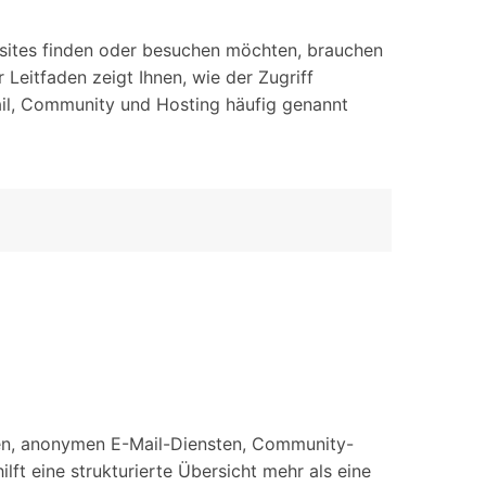
iOS-
Bildung & Studierende
Bildschirmspiegelung
Rabatte und akademische Lizenzen
sites finden oder besuchen möchten, brauchen
 Leitfaden zeigt Ihnen, wie der Zugriff
Kontaktieren Sie uns
elefonübertragung
Virtueller Standort
ail, Community und Hosting häufig genannt
Wir helfen Ihnen gerne bei technischen Fragen oder
elefon-zu-Telefon-
GPS-
Fragen zu Ihrem Konto.
bertragung
Standortwechsler
nen, anonymen E-Mail-Diensten, Community-
ft eine strukturierte Übersicht mehr als eine