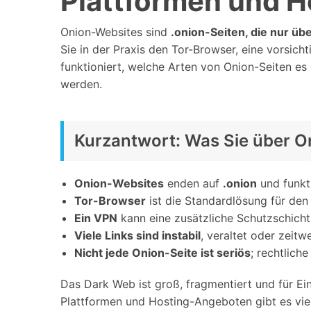
Plattformen und H
Geschäfts- und Produktivitätstools
Expertentipps und aktuelle
WhatsApp Business-Übertragung
Neuigkeiten rund um
Mobiltelefone.
WhatsApp-Marketinglösungen
Onion-Websites sind
.onion-Seiten, die nur üb
GB WhatsApp-Übertragung & -Sicherung
Sie in der Praxis den Tor-Browser, eine vorsicht
PDF-Passwort-Entsperrer
Systemre
funktioniert, welche Arten von Onion-Seiten e
Leitfaden zum Weiterverkauf alter Smartphones
werden.
Android-Sy
iOS-System
Kurzantwort: Was Sie über O
Jetzt online starten
Jetzt online starten
Onion-Websites
enden auf
.onion
und funkti
Jetzt online starten
Tor-Browser
ist die Standardlösung für den
Ein VPN
kann eine zusätzliche Schutzschicht 
Viele Links sind instabil
, veraltet oder zeitwe
Nicht jede Onion-Seite ist seriös
; rechtlich
Das Dark Web ist groß, fragmentiert und für E
Plattformen und Hosting-Angeboten gibt es viel