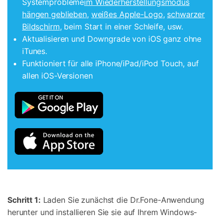
Systemprobleme
im Wiederherstellungsmodus
hängen geblieben
,
weißes Apple-Logo
,
schwarzer
Bildschirm
, beim Start in einer Schleife, usw.
Aktualisieren und Downgrade von iOS ganz ohne
iTunes.
Funktioniert für alle iPhone/iPad/iPod Touch, auf
allen iOS-Versionen
Schritt 1:
Laden Sie zunächst die Dr.Fone-Anwendung
herunter und installieren Sie sie auf Ihrem Windows-