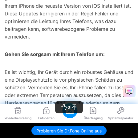
Ihrem iPhone die neueste Version von iOS installiert ist.
Diese Updates korrigieren in der Regel Fehler und
optimieren die Leistung Ihres Telefons, was dazu
beitragen kann, softwarebezogene Probleme zu
vermeiden.
Gehen Sie sorgsam mit Ihrem Telefon um:
Es ist wichtig, Ihr Gerät durch ein robustes Gehäuse und
eine Displayschutzfolie vor physischen Schäden zu
schützen. Vermeiden Sie es, Ihr iPhone fallen zu lassen
oder extremen Temperaturen auszusetzen, da dies zu
Hardwareschäden führen kann, die wiederum
zum
0
Problem des schwarzen Bildschirms beim iPhone 16
führen.
Wiederherstellung
Entsperren
Übertragung
Systemreparatur
Probieren Sie Dr.Fone Online aus
Überhitzung vermeiden: