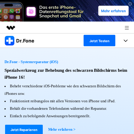
Dr.Fone
Top-Produkte
Jetzt Testen
KI-gestützte digitale Kreativität
Produkte
Business
Dienstprogramme
Dr.Fone - Systemreparatur (iOS)
Überblick
Alles-in-einem-Toolkit
Spezialwerkzeug zur Behebung des schwarzen Bildschirms beim
Lösungen
Über uns
Lösungen
iPhone 16!
Weitere Tools und Apps
Entdecken Sie weitere Dr.Fone-Lösungen
Presseraum
Lernen und Unterstützung
Behebt verschiedene iOS-Probleme wie den schwarzen Bildschirm des
iPhones usw.
Full Toolkit anzeigen >
Ressourcen & Lernen
Shop
Android 16 FRP-Umgehung
Funktioniert reibungslos mit allen Versionen von iPhone und iPad.
Behält die vorhandenen Telefondaten während der Reparatur.
Hilfe und Unterstützung erhalten
Support
Einfach zu befolgende Anweisungen bereitgestellt.
DOWNLOAD
Anmelden
Mehr erfahren >
Jetzt Reparieren