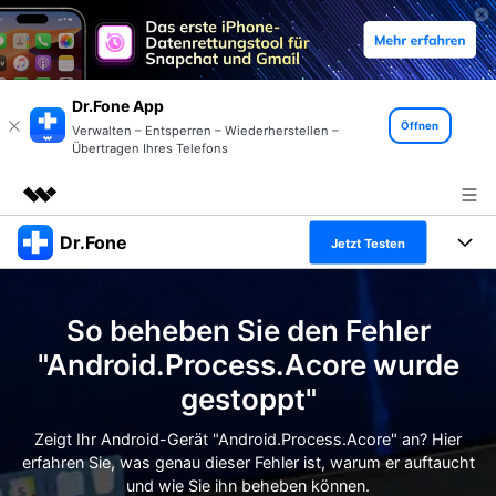
Dr.Fone App
Öffnen
Verwalten – Entsperren – Wiederherstellen –
Übertragen Ihres Telefons
Dr.Fone
Top-Produkte
Jetzt Testen
KI-gestützte digitale Kreativität
Produkte
Business
Dienstprogramme
So beheben Sie den Fehler
Überblick
Alles-in-einem-Toolkit
Lösungen
Über uns
"Android.Process.Acore wurde
Lösungen
gestoppt"
Weitere Tools und Apps
Entdecken Sie weitere Dr.Fone-Lösungen
Presseraum
Lernen und Unterstützung
Zeigt Ihr Android-Gerät "Android.Process.Acore" an? Hier
Full Toolkit anzeigen >
Ressourcen & Lernen
erfahren Sie, was genau dieser Fehler ist, warum er auftaucht
Shop
Android 16 FRP-Umgehung
und wie Sie ihn beheben können.