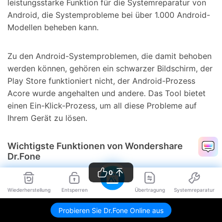
leistungsstarke Funktion für die Systemreparatur von
Android, die Systemprobleme bei über 1.000 Android-
Modellen beheben kann.
Zu den Android-Systemproblemen, die damit behoben
werden können, gehören ein schwarzer Bildschirm, der
Play Store funktioniert nicht, der Android-Prozess
Acore wurde angehalten und andere. Das Tool bietet
einen Ein-Klick-Prozess, um all diese Probleme auf
Ihrem Gerät zu lösen.
Wichtigste Funktionen von Wondershare
Dr.Fone
0
Wondershare Dr.Fone unterstützt alle aktuellen und
Wiederherstellung
Entsperren
Übertragung
Systemreparatur
neuesten Modelle von Samsung für die
Systemreparatur, einschließlich des aktuellen
Probieren Sie Dr.Fone Online aus