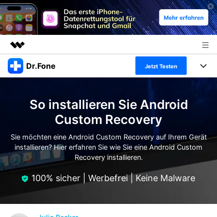
Dr.Fone
Top-Produkte
Jetzt Testen
KI-gestützte digitale Kreativität
Produkte
Business
Dienstprogramme
So installieren Sie Android
Überblick
Alles-in-einem-Toolkit
Lösungen
Über uns
Custom Recovery
Lösungen
Weitere Tools und Apps
Entdecken Sie weitere Dr.Fone-Lösungen
Sie möchten eine Android Custom Recovery auf Ihrem Gerät
Presseraum
Lernen und Unterstützung
installieren? Hier erfahren Sie wie Sie eine Android Custom
Recovery installieren.
Full Toolkit anzeigen >
Ressourcen & Lernen
Shop
Android 16 FRP-Umgehung
100% sicher | Werbefrei | Keine Malware
Hilfe und Unterstützung erhalten
Support
DOWNLOAD
Anmelden