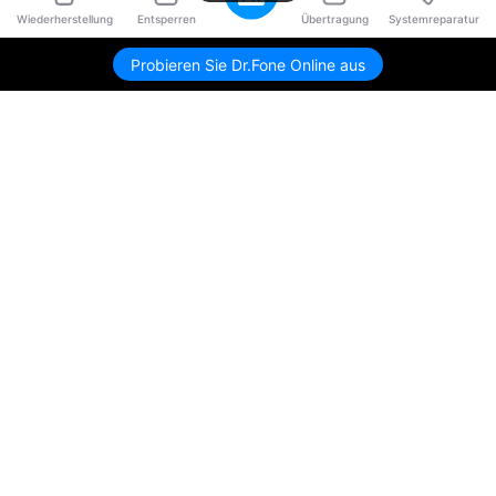
Wiederherstellung
Entsperren
Übertragung
Systemreparatur
Probieren Sie Dr.Fone Online aus
Hero Produkte
Wondershare
KI entdecken
Hilfe-Center