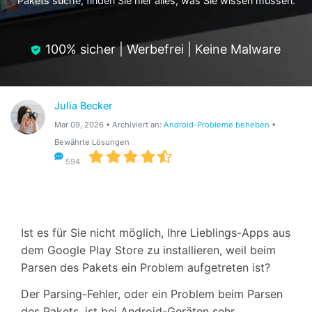
Pakets suche, finden Sie hier alles, was Sie wissen müssen.
Hilfe und Unterstützung erhalten
Support
DOWNLOAD
Anmelden
100% sicher | Werbefrei | Keine Malware
Suchen
Julia Becker
Mar 09, 2026 • Archiviert an:
Android-Probleme beheben
•
Bewährte Lösungen
594
Ist es für Sie nicht möglich, Ihre Lieblings-Apps aus
dem Google Play Store zu installieren, weil beim
Parsen des Pakets ein Problem aufgetreten ist?
Der Parsing-Fehler, oder ein Problem beim Parsen
des Pakets, ist bei Android-Geräten sehr