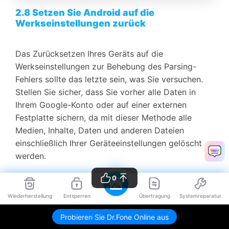
2.8 Setzen Sie Android auf die
Werkseinstellungen zurück
Das Zurücksetzen Ihres Geräts auf die
Werkseinstellungen zur Behebung des Parsing-
Fehlers sollte das letzte sein, was Sie versuchen.
Stellen Sie sicher, dass Sie vorher alle Daten in
Ihrem Google-Konto oder auf einer externen
Festplatte sichern, da mit dieser Methode alle
Medien, Inhalte, Daten und anderen Dateien
einschließlich Ihrer Geräteeinstellungen gelöscht
werden.
0
Führen Sie die folgenden Schritte aus, um Ihr Gerät
Wiederherstellung
Entsperren
Übertragung
Systemreparatur
auf die Werkseinstellungen zurückzusetzen:
Probieren Sie Dr.Fone Online aus
• Gehen Sie zu den "Einstellungen".