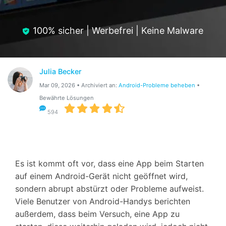
Hilfe und Unterstützung erhalten
Support
DOWNLOAD
Anmelden
100% sicher | Werbefrei | Keine Malware
Suchen
Julia Becker
Mar 09, 2026 • Archiviert an:
Android-Probleme beheben
•
Bewährte Lösungen
594
Es ist kommt oft vor, dass eine App beim Starten
auf einem Android-Gerät nicht geöffnet wird,
sondern abrupt abstürzt oder Probleme aufweist.
Viele Benutzer von Android-Handys berichten
außerdem, dass beim Versuch, eine App zu