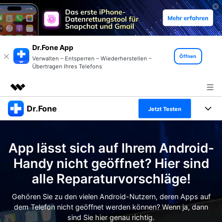
Dr.Fone App
Öffnen
Verwalten – Entsperren – Wiederherstellen –
Übertragen Ihres Telefons
Dr.Fone
Top-Produkte
Jetzt Testen
KI-gestützte digitale Kreativität
Produkte
Business
Dienstprogramme
App lässt sich auf Ihrem Android-
Überblick
Alles-in-einem-Toolkit
Lösungen
Über uns
Handy nicht geöffnet? Hier sind
Lösungen
alle Reparaturvorschläge!
Weitere Tools und Apps
Entdecken Sie weitere Dr.Fone-Lösungen
Presseraum
Lernen und Unterstützung
Gehören Sie zu den vielen Android-Nutzern, deren Apps auf
Full Toolkit anzeigen >
Ressourcen & Lernen
dem Telefon nicht geöffnet werden können? Wenn ja, dann
Shop
Android 16 FRP-Umgehung
sind Sie hier genau richtig.