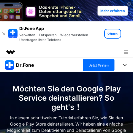
Dr.Fone App
Öffnen
Verwalten – Entsperren – Wiederherstellen –
Übertragen Ihres Telefons
Dr.Fone
Top-Produkte
Jetzt Testen
KI-gestützte digitale Kreativität
Produkte
Business
Dienstprogramme
Möchten Sie den Google Play
Überblick
Alles-in-einem-Toolkit
Lösungen
Über uns
Service deinstallieren? So
Lösungen
geht's！
Weitere Tools und Apps
Entdecken Sie weitere Dr.Fone-Lösungen
Presseraum
Lernen und Unterstützung
In diesem schrittweisen Tutorial erfahren Sie, wie Sie den
Full Toolkit anzeigen >
Ressourcen & Lernen
Google Play Store deinstallieren. Wir haben eine einfache
Shop
Android 16 FRP-Umgehung
Möglichkeit zum Deaktivieren und Deinstallieren von Google