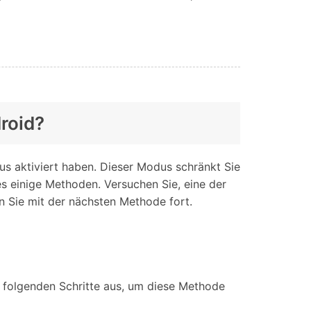
iOS-
Bildung & Studierende
Bildschirmspiegelung
Rabatte und akademische Lizenzen
Kontaktieren Sie uns
elefonübertragung
Virtueller Standort
Wir helfen Ihnen gerne bei technischen Fragen oder
elefon-zu-Telefon-
GPS-
Fragen zu Ihrem Konto.
bertragung
Standortwechsler
droid?
dus aktiviert haben. Dieser Modus schränkt Sie
s einige Methoden. Versuchen Sie, eine der
n Sie mit der nächsten Methode fort.
e folgenden Schritte aus, um diese Methode