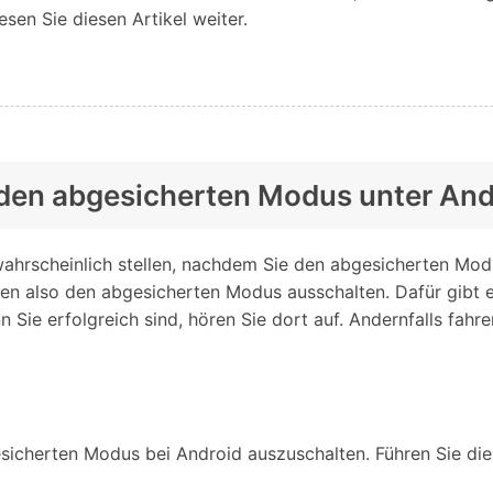
Alle Produkte ansehen
sen Sie diesen Artikel weiter.
Entsperrtools abschneidet.
Entdecken Sie die kostenlosen Funktionen
Entdecken Sie kostenlose Funktionen und Tipps zur
Datenlöscher
T
paratur
Ersteinrichtung.
stemreparatur
Telefondatenlöscher
T
Ü
reparatur
ch den abgesicherten Modus unter An
h wahrscheinlich stellen, nachdem Sie den abgesicherten Mo
en also den abgesicherten Modus ausschalten. Dafür gibt e
e erfolgreich sind, hören Sie dort auf. Andernfalls fahre
esicherten Modus bei Android auszuschalten. Führen Sie di