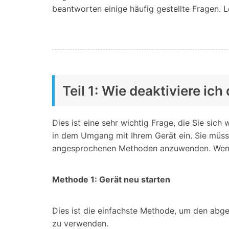
Geschäfts- und Produktivitätstools
Expertentipps und aktuelle
beantworten einige häufig gestellte Fragen. Le
WhatsApp Business-Übertragung
Neuigkeiten rund um
Mobiltelefone.
WhatsApp-Marketinglösungen
GB WhatsApp-Übertragung & -Sicherung
PDF-Passwort-Entsperrer
Systemre
Leitfaden zum Weiterverkauf alter Smartphones
Android-Sy
iOS-System
Teil 1: Wie deaktiviere i
Jetzt online starten
Dies ist eine sehr wichtig Frage, die Sie sic
Jetzt online starten
in dem Umgang mit Ihrem Gerät ein. Sie müss
Jetzt online starten
angesprochenen Methoden anzuwenden. Wenn Si
Methode 1: Gerät neu starten
Dies ist die einfachste Methode, um den abg
zu verwenden.