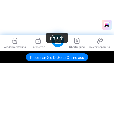
0
Wiederherstellung
Entsperren
Übertragung
Systemreparatur
Probieren Sie Dr.Fone Online aus
Hero Produkte
Wondershare