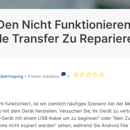
Alle Produkte ansehen
Entsperrtools abschneidet.
Entdecken Sie die kostenlosen Funktionen
Den Nicht Funktioniere
Entdecken Sie kostenlose Funktionen und Tipps zur
Datenlöscher
T
paratur
Ersteinrichtung.
ile Transfer Zu Reparier
stemreparatur
Telefondatenlöscher
T
Ü
reparatur
übertragung
• Proven solutions
0
ht funktioniert, ist ein ziemlich häufiges Szenario bei der 
mit dem Gerät herstellen. Versuchen Sie, Ihr Gerät zu verb
d-Gerät mit einem USB-Kabel um zu beginnen" oder "Kein Zug
nnte nicht kopiert werden" sehen, während Sie Android File