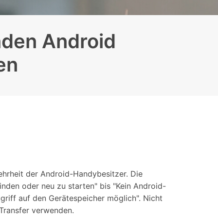
iOS-
Bildung & Studierende
Bildschirmspiegelung
Rabatte und akademische Lizenzen
nden Android
Kontaktieren Sie uns
elefonübertragung
Virtueller Standort
Wir helfen Ihnen gerne bei technischen Fragen oder
en
elefon-zu-Telefon-
GPS-
Fragen zu Ihrem Konto.
bertragung
Standortwechsler
Mehrheit der Android-Handybesitzer. Die
inden oder neu zu starten" bis "Kein Android-
riff auf den Gerätespeicher möglich". Nicht
 Transfer verwenden.