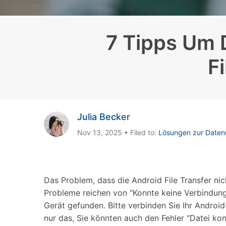
Geschäfts- und Produktivitätstools
Expertentipps und aktuelle
WhatsApp Business-Übertragung
Neuigkeiten rund um
Mobiltelefone.
WhatsApp-Marketinglösungen
GB WhatsApp-Übertragung & -Sicherung
7 Tipps Um 
PDF-Passwort-Entsperrer
Systemre
Leitfaden zum Weiterverkauf alter Smartphones
F
Android-Sy
iOS-System
Jetzt online starten
Julia Becker
Jetzt online starten
Nov 13, 2025 • Filed to:
Lösungen zur Daten
Jetzt online starten
Das Problem, dass die Android File Transfer nic
Probleme reichen von "Konnte keine Verbindung 
Gerät gefunden. Bitte verbinden Sie Ihr Androi
nur das, Sie könnten auch den Fehler "Datei ko