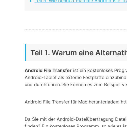
Geschäfts- und Produktivitätstools
Teil 3. Wie benutzt man die Android File Tr
Expertentipps und aktuelle
WhatsApp Business-Übertragung
Neuigkeiten rund um
Mobiltelefone.
WhatsApp-Marketinglösungen
GB WhatsApp-Übertragung & -Sicherung
PDF-Passwort-Entsperrer
Systemre
Leitfaden zum Weiterverkauf alter Smartphones
Android-Sy
iOS-System
Teil 1. Warum eine Alternat
Jetzt online starten
Android File Transfer
ist ein kostenloses Prog
Jetzt online starten
Android-Tablet als externe Festplatte einzubi
Jetzt online starten
und durchführen. Sie können es zum Beispiel 
Android File Transfer für Mac herunterladen: ht
Da Sie mit der Android-Dateiübertragung Datei
finden? Ein kostenloses Programm, so wie es is