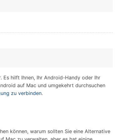
iOS-
Bildung & Studierende
Bildschirmspiegelung
Rabatte und akademische Lizenzen
Kontaktieren Sie uns
elefonübertragung
Virtueller Standort
Wir helfen Ihnen gerne bei technischen Fragen oder
elefon-zu-Telefon-
GPS-
Fragen zu Ihrem Konto.
bertragung
Standortwechsler
s hilft Ihnen, Ihr Android-Handy oder Ihr
n Android auf Mac und umgekehrt durchsuchen
ung zu verbinden
.
en können, warum sollten Sie eine Alternative
f Mac zu verwalten, aber es hat einige