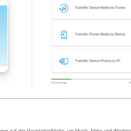
agen
auf der Hauptoberfläche, um Musik, Filme und Wiederg