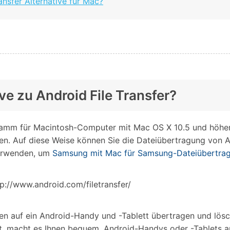
ansfer Alternative für Mac?
Alle Produkte ansehen
Entsperrtools abschneidet.
Entdecken Sie die kostenlosen Funktionen
Entdecken Sie kostenlose Funktionen und Tipps zur
Datenlöscher
T
paratur
Ersteinrichtung.
stemreparatur
Telefondatenlöscher
T
Ü
reparatur
ive zu Android File Transfer?
ramm für Macintosh-Computer mit Mac OS X 10.5 und höher. E
nden. Auf diese Weise können Sie die Dateiübertragung vo
verwenden, um
Samsung mit Mac für Samsung-Dateiübertrag
tp://www.android.com/filetransfer/
en auf ein Android-Handy und -Tablett übertragen und lösch
t, macht es Ihnen bequem, Android-Handys oder -Tablets au