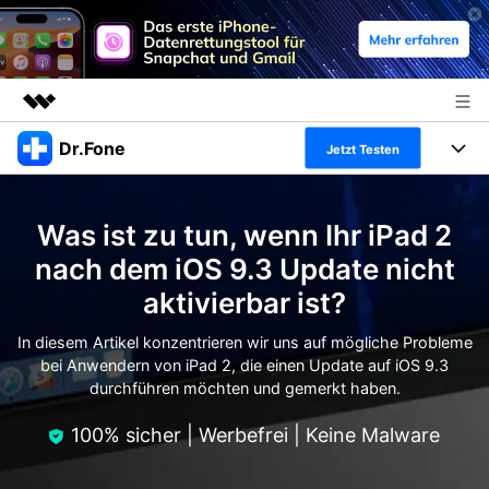
Dr.Fone
Top-Produkte
Jetzt Testen
KI-gestützte digitale Kreativität
Produkte
Business
Dienstprogramme
Was ist zu tun, wenn Ihr iPad 2
Überblick
Alles-in-einem-Toolkit
Lösungen
Über uns
nach dem iOS 9.3 Update nicht
Lösungen
aktivierbar ist?
Weitere Tools und Apps
Entdecken Sie weitere Dr.Fone-Lösungen
Presseraum
Lernen und Unterstützung
In diesem Artikel konzentrieren wir uns auf mögliche Probleme
Full Toolkit anzeigen >
Ressourcen & Lernen
bei Anwendern von iPad 2, die einen Update auf iOS 9.3
Shop
Android 16 FRP-Umgehung
durchführen möchten und gemerkt haben.
Hilfe und Unterstützung erhalten
Support
100% sicher | Werbefrei | Keine Malware
DOWNLOAD
Anmelden