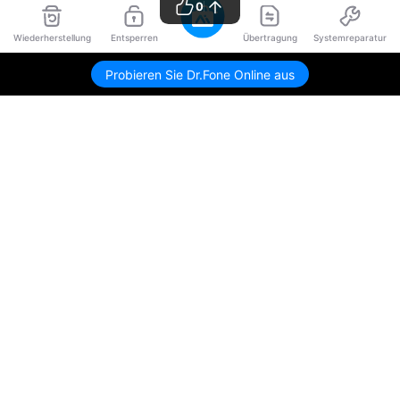
0
Wiederherstellung
Entsperren
Übertragung
Systemreparatur
Probieren Sie Dr.Fone Online aus
Hero Produkte
Wondershare
KI entdecken
Hilfe-Center