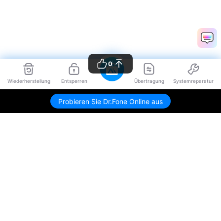
0
Wiederherstellung
Entsperren
Übertragung
Systemreparatur
Probieren Sie Dr.Fone Online aus
Hero Produkte