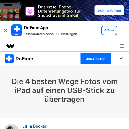
Dr.Fone App
Öffnen
Telefondaten ohne PC übertragen
Dr.Fone
Top-Produkte
Jetzt Testen
KI-gestützte digitale Kreativität
Produkte
Business
Dienstprogramme
Die 4 besten Wege Fotos vom
Überblick
Alles-in-einem-Toolkit
Lösungen
Über uns
iPad auf einen USB-Stick zu
Lösungen
übertragen
Weitere Tools und Apps
Entdecken Sie weitere Dr.Fone-Lösungen
Presseraum
Lernen und Unterstützung
Full Toolkit anzeigen >
Ressourcen & Lernen
Shop
Android 16 FRP-Umgehung
Julia Becker
Hilfe und Unterstützung erhalten