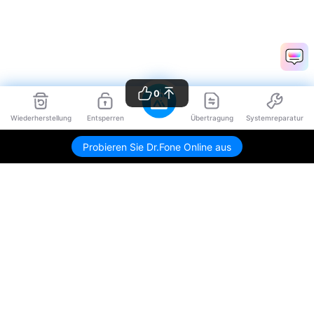
0
Wiederherstellung
Entsperren
Übertragung
Systemreparatur
Probieren Sie Dr.Fone Online aus
Hero Produkte
Wondershare