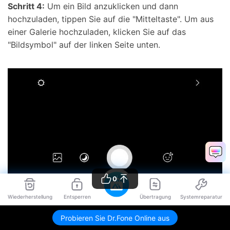
Schritt 4:
Um ein Bild anzuklicken und dann
hochzuladen, tippen Sie auf die "Mitteltaste". Um aus
einer Galerie hochzuladen, klicken Sie auf das
"Bildsymbol" auf der linken Seite unten.
0
Wiederherstellung
Entsperren
Übertragung
Systemreparatur
Mit diesen einfachen Schritten kann man sowohl auf
Instagram zugreifen als auch bequem vom Laptop/PC
Probieren Sie Dr.Fone Online aus
aus Posts hochladen.