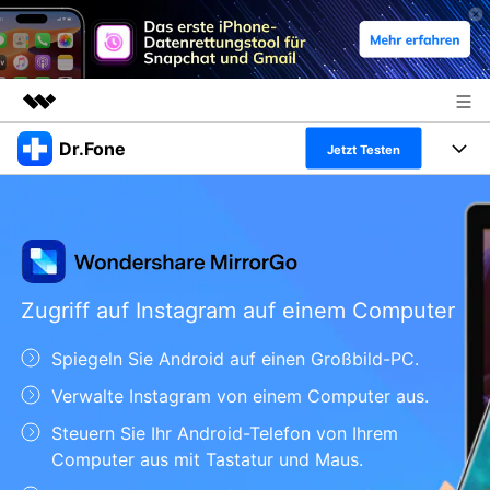
Dr.Fone
Top-Produkte
Jetzt Testen
KI-gestützte digitale Kreativität
Produkte
Business
Dienstprogramme
Überblick
Alles-in-einem-Toolkit
Lösungen
Über uns
Lösungen
Weitere Tools und Apps
Entdecken Sie weitere Dr.Fone-Lösungen
Zugriff auf Instagram auf einem Computer
Presseraum
Lernen und Unterstützung
Spiegeln Sie Android auf einen Großbild-PC.
Full Toolkit anzeigen >
Ressourcen & Lernen
Shop
Android 16 FRP-Umgehung
Verwalte Instagram von einem Computer aus.
Hilfe und Unterstützung erhalten
Support
Steuern Sie Ihr Android-Telefon von Ihrem
DOWNLOAD
Anmelden
Computer aus mit Tastatur und Maus.