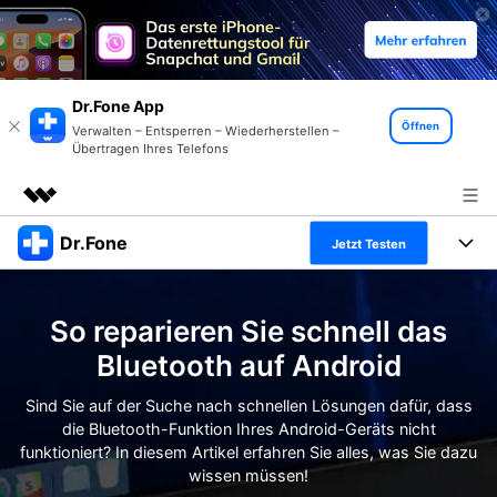
Dr.Fone App
Öffnen
Verwalten – Entsperren – Wiederherstellen –
Übertragen Ihres Telefons
Dr.Fone
Top-Produkte
Jetzt Testen
KI-gestützte digitale Kreativität
Produkte
Business
Dienstprogramme
So reparieren Sie schnell das
Überblick
Alles-in-einem-Toolkit
Lösungen
Über uns
Bluetooth auf Android
Lösungen
Weitere Tools und Apps
Entdecken Sie weitere Dr.Fone-Lösungen
Sind Sie auf der Suche nach schnellen Lösungen dafür, dass
Presseraum
Lernen und Unterstützung
die Bluetooth-Funktion Ihres Android-Geräts nicht
funktioniert? In diesem Artikel erfahren Sie alles, was Sie dazu
Full Toolkit anzeigen >
Ressourcen & Lernen
Shop
Android 16 FRP-Umgehung
wissen müssen!