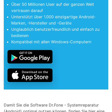
Über 50 Millionen User auf der ganzen Welt
vertrauen darauf
Unterstützt über 1.000 einzigartige Android-
Marken, -Hersteller und -Geräte
Unglaublich benutzerfreundlich und einfach zu
bedienen
Kompatibel mit allen Windows-Computern
Damit Sie die Software Dr.Fone - Systemreparatur
(Android) optimal nutzen können, finden Sie hier eine