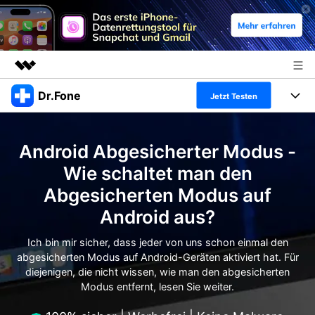
Dr.Fone
Top-Produkte
Jetzt Testen
KI-gestützte digitale Kreativität
Produkte
Business
Dienstprogramme
Android Abgesicherter Modus -
Überblick
Alles-in-einem-Toolkit
Lösungen
Über uns
Wie schaltet man den
Lösungen
Abgesicherten Modus auf
Weitere Tools und Apps
Entdecken Sie weitere Dr.Fone-Lösungen
Presseraum
Lernen und Unterstützung
Android aus?
Full Toolkit anzeigen >
Ressourcen & Lernen
Shop
Android 16 FRP-Umgehung
Ich bin mir sicher, dass jeder von uns schon einmal den
abgesicherten Modus auf Android-Geräten aktiviert hat. Für
Hilfe und Unterstützung erhalten
Support
diejenigen, die nicht wissen, wie man den abgesicherten
DOWNLOAD
Anmelden
Modus entfernt, lesen Sie weiter.