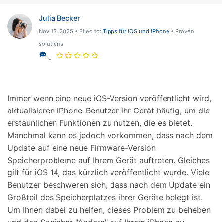
Hilfe und Unterstützung erhalten
Support
DOWNLOAD
Anmelden
Julia Becker
Nov 13, 2025 • Filed to:
Tipps für iOS und iPhone
• Proven
solutions
Suchen
0
Immer wenn eine neue iOS-Version veröffentlicht wird,
aktualisieren iPhone-Benutzer ihr Gerät häufig, um die
erstaunlichen Funktionen zu nutzen, die es bietet.
Manchmal kann es jedoch vorkommen, dass nach dem
Update auf eine neue Firmware-Version
Speicherprobleme auf Ihrem Gerät auftreten. Gleiches
gilt für iOS 14, das kürzlich veröffentlicht wurde. Viele
Benutzer beschweren sich, dass nach dem Update ein
Großteil des Speicherplatzes ihrer Geräte belegt ist.
Um Ihnen dabei zu helfen, dieses Problem zu beheben