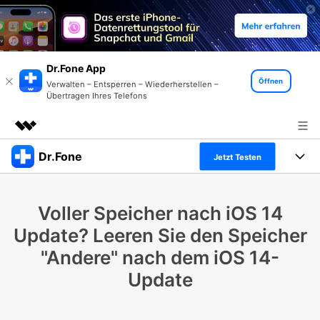
Dr.Fone App
Öffnen
Verwalten – Entsperren – Wiederherstellen –
Übertragen Ihres Telefons
Dr.Fone
Top-Produkte
Jetzt Testen
KI-gestützte digitale Kreativität
Produkte
Business
Dienstprogramme
Voller Speicher nach iOS 14
Überblick
Alles-in-einem-Toolkit
Lösungen
Über uns
Update? Leeren Sie den Speicher
Lösungen
"Andere" nach dem iOS 14-
Weitere Tools und Apps
Entdecken Sie weitere Dr.Fone-Lösungen
Presseraum
Lernen und Unterstützung
Update
Full Toolkit anzeigen >
Ressourcen & Lernen
Shop
Android 16 FRP-Umgehung