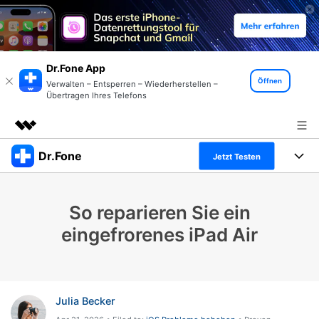
Dr.Fone App
Öffnen
Verwalten – Entsperren – Wiederherstellen –
Übertragen Ihres Telefons
Dr.Fone
Top-Produkte
Jetzt Testen
KI-gestützte digitale Kreativität
Produkte
Business
Dienstprogramme
So reparieren Sie ein
Überblick
Alles-in-einem-Toolkit
Lösungen
Über uns
eingefrorenes iPad Air
Lösungen
Weitere Tools und Apps
Entdecken Sie weitere Dr.Fone-Lösungen
Presseraum
Lernen und Unterstützung
Full Toolkit anzeigen >
Ressourcen & Lernen
Shop
Android 16 FRP-Umgehung
Julia Becker