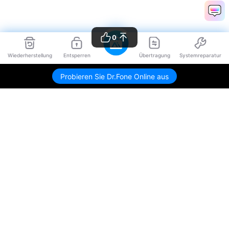
0
Wiederherstellung
Entsperren
Übertragung
Systemreparatur
Probieren Sie Dr.Fone Online aus
Hero Produkte
Wondershare