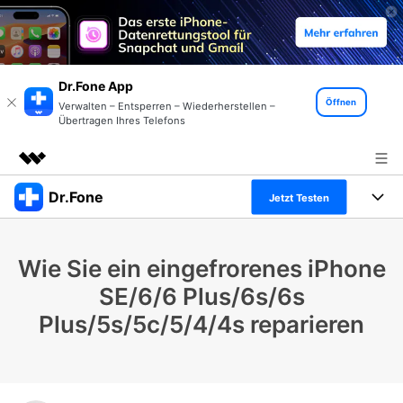
Dr.Fone App
Öffnen
Verwalten – Entsperren – Wiederherstellen –
Übertragen Ihres Telefons
Dr.Fone
Top-Produkte
Jetzt Testen
KI-gestützte digitale Kreativität
Produkte
Business
Dienstprogramme
Wie Sie ein eingefrorenes iPhone
Überblick
Alles-in-einem-Toolkit
Lösungen
Über uns
SE/6/6 Plus/6s/6s
Lösungen
Plus/5s/5c/5/4/4s reparieren
Weitere Tools und Apps
Entdecken Sie weitere Dr.Fone-Lösungen
Presseraum
Lernen und Unterstützung
Full Toolkit anzeigen >
Ressourcen & Lernen
Shop
Android 16 FRP-Umgehung