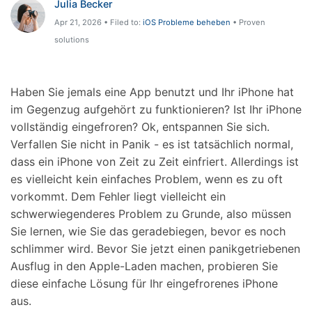
Julia Becker
Hilfe und Unterstützung erhalten
Support
Apr 21, 2026 • Filed to:
iOS Probleme beheben
• Proven
DOWNLOAD
Anmelden
solutions
Suchen
Haben Sie jemals eine App benutzt und Ihr iPhone hat
im Gegenzug aufgehört zu funktionieren? Ist Ihr iPhone
vollständig eingefroren? Ok, entspannen Sie sich.
Verfallen Sie nicht in Panik - es ist tatsächlich normal,
dass ein iPhone von Zeit zu Zeit einfriert. Allerdings ist
es vielleicht kein einfaches Problem, wenn es zu oft
vorkommt. Dem Fehler liegt vielleicht ein
schwerwiegenderes Problem zu Grunde, also müssen
Sie lernen, wie Sie das geradebiegen, bevor es noch
schlimmer wird. Bevor Sie jetzt einen panikgetriebenen
Ausflug in den Apple-Laden machen, probieren Sie
diese einfache Lösung für Ihr eingefrorenes iPhone
aus.