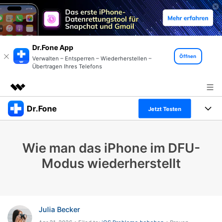
Dr.Fone App
Öffnen
Verwalten – Entsperren – Wiederherstellen –
Übertragen Ihres Telefons
Dr.Fone
Top-Produkte
Jetzt Testen
KI-gestützte digitale Kreativität
Produkte
Business
Dienstprogramme
Wie man das iPhone im DFU-
Überblick
Alles-in-einem-Toolkit
Lösungen
Über uns
Modus wiederherstellt
Lösungen
Weitere Tools und Apps
Entdecken Sie weitere Dr.Fone-Lösungen
Presseraum
Lernen und Unterstützung
Full Toolkit anzeigen >
Ressourcen & Lernen
Shop
Android 16 FRP-Umgehung
Julia Becker