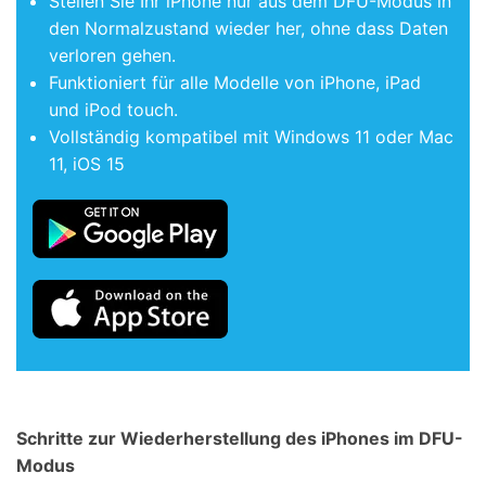
Stellen Sie Ihr iPhone nur aus dem DFU-Modus in
den Normalzustand wieder her, ohne dass Daten
verloren gehen.
Funktioniert für alle Modelle von iPhone, iPad
und iPod touch.
Vollständig kompatibel mit Windows 11 oder Mac
11, iOS 15
Schritte zur Wiederherstellung des iPhones im DFU-
Modus