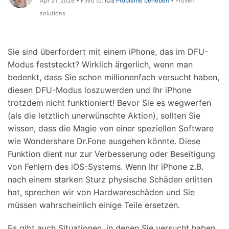
Apr 21, 2026 • Filed to:
iOS Probleme beheben
• Proven
Hilfe und Unterstützung erhalten
Support
solutions
DOWNLOAD
Anmelden
Sie sind überfordert mit einem iPhone, das im DFU-
Suchen
Modus feststeckt? Wirklich ärgerlich, wenn man
bedenkt, dass Sie schon millionenfach versucht haben,
diesen DFU-Modus loszuwerden und Ihr iPhone
trotzdem nicht funktioniert! Bevor Sie es wegwerfen
(als die letztlich unerwünschte Aktion), sollten Sie
wissen, dass die Magie von einer speziellen Software
wie Wondershare Dr.Fone ausgehen könnte. Diese
Funktion dient nur zur Verbesserung oder Beseitigung
von Fehlern des iOS-Systems. Wenn Ihr iPhone z.B.
nach einem starken Sturz physische Schäden erlitten
hat, sprechen wir von Hardwareschäden und Sie
müssen wahrscheinlich einige Teile ersetzen.
Es gibt auch Situationen, in denen Sie versucht haben,