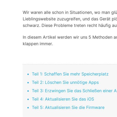
Geschäfts- und Produktivitätstools
Expertentipps und aktuelle
WhatsApp Business-Übertragung
Neuigkeiten rund um
Mobiltelefone.
WhatsApp-Marketinglösungen
Wir waren alle schon in Situationen, wo man glü
GB WhatsApp-Übertragung & -Sicherung
Lieblingswebsite zuzugreifen, und das Gerät pl
PDF-Passwort-Entsperrer
Systemre
schwarz. Diese Probleme treten recht häufig a
Leitfaden zum Weiterverkauf alter Smartphones
Android-Sy
In diesem Artikel werden wir uns 5 Methoden an
iOS-System
klappen immer.
Jetzt online starten
Jetzt online starten
Jetzt online starten
Teil 1: Schaffen Sie mehr Speicherplatz
Teil 2: Löschen Sie unnötige Apps
Teil 3: Erzwingen Sie das Schließen einer 
Teil 4: Aktualisieren Sie das iOS
Teil 5: Aktualisieren Sie die Firmware