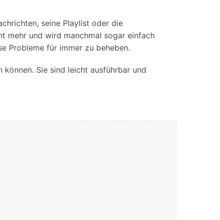
iOS-
Bildung & Studierende
Bildschirmspiegelung
Rabatte und akademische Lizenzen
hrichten, seine Playlist oder die
icht mehr und wird manchmal sogar einfach
Kontaktieren Sie uns
elefonübertragung
Virtueller Standort
ese Probleme für immer zu beheben.
Wir helfen Ihnen gerne bei technischen Fragen oder
elefon-zu-Telefon-
GPS-
Fragen zu Ihrem Konto.
 können. Sie sind leicht ausführbar und
bertragung
Standortwechsler