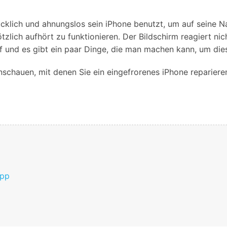
Alle Produkte ansehen
Entsperrtools abschneidet.
cklich und ahnungslos sein iPhone benutzt, um auf seine Nac
Entdecken Sie die kostenlosen Funktionen
ötzlich aufhört zu funktionieren. Der Bildschirm reagiert n
Entdecken Sie kostenlose Funktionen und Tipps zur
Datenlöscher
T
paratur
uf und es gibt ein paar Dinge, die man machen kann, um di
Ersteinrichtung.
stemreparatur
Telefondatenlöscher
T
schauen, mit denen Sie ein eingefrorenes iPhone reparieren
Ü
reparatur
App