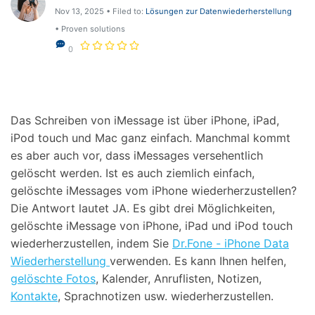
Support
Nov 13, 2025 • Filed to:
Lösungen zur Datenwiederherstellung
DOWNLOAD
Anmelden
• Proven solutions
0
Suchen
Das Schreiben von iMessage ist über iPhone, iPad,
iPod touch und Mac ganz einfach. Manchmal kommt
es aber auch vor, dass iMessages versehentlich
gelöscht werden. Ist es auch ziemlich einfach,
gelöschte iMessages vom iPhone wiederherzustellen?
Die Antwort lautet JA. Es gibt drei Möglichkeiten,
gelöschte iMessage von iPhone, iPad und iPod touch
wiederherzustellen, indem Sie
Dr.Fone - iPhone Data
Wiederherstellung
verwenden. Es kann Ihnen helfen,
gelöschte Fotos
, Kalender, Anruflisten, Notizen,
Kontakte
, Sprachnotizen usw. wiederherzustellen.