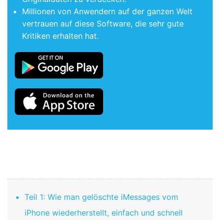
Millionen von Anwendern auf der ganzen Welt
vertrauen auf diese Software, die sehr gute
Kritiken erhalten hat.
Teil 1: Wie man gelöschte iMessages vom
iPhone wiederherstellt, einfach und schnell