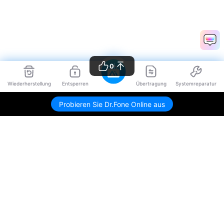
0
Wiederherstellung
Entsperren
Übertragung
Systemreparatur
Probieren Sie Dr.Fone Online aus
Hero Produkte
Wondershare