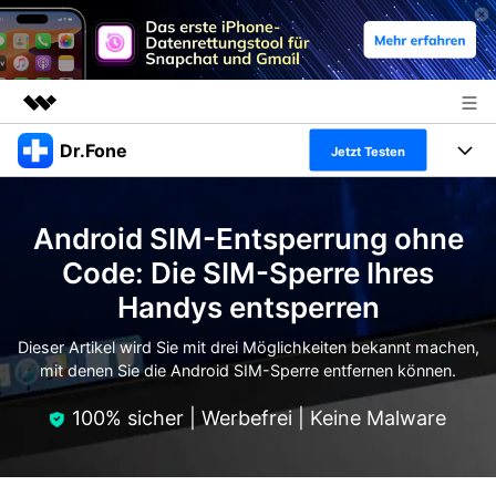
Dr.Fone
Top-Produkte
Jetzt Testen
KI-gestützte digitale Kreativität
Produkte
Business
Dienstprogramme
Android SIM-Entsperrung ohne
Überblick
Alles-in-einem-Toolkit
Lösungen
Über uns
Code: Die SIM-Sperre Ihres
Lösungen
Handys entsperren
Weitere Tools und Apps
Entdecken Sie weitere Dr.Fone-Lösungen
Presseraum
Lernen und Unterstützung
Dieser Artikel wird Sie mit drei Möglichkeiten bekannt machen,
Full Toolkit anzeigen >
Ressourcen & Lernen
mit denen Sie die Android SIM-Sperre entfernen können.
Shop
Android 16 FRP-Umgehung
100% sicher | Werbefrei | Keine Malware
Hilfe und Unterstützung erhalten
Support
DOWNLOAD
Anmelden