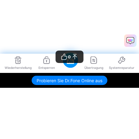
0
Wiederherstellung
Entsperren
Übertragung
Systemreparatur
Probieren Sie Dr.Fone Online aus
Hero Produkte