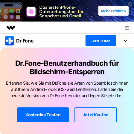
Dr.Fone
Top-Produkte
Jetzt Testen
KI-gestützte digitale Kreativität
Produkte
Business
Dienstprogramme
Dr.Fone-Benutzerhandbuch für
Überblick
Alles-in-einem-Toolkit
Bildschirm-Entsperren
Lösungen
Über uns
Lösungen
Weitere Tools und Apps
Erfahren Sie, wie Sie mit Dr.Fone alle Arten von Sperrbildschirmen
Entdecken Sie weitere Dr.Fone-Lösungen
Presseraum
Lernen und Unterstützung
auf Ihrem Android- oder iOS-Gerät entfernen. Laden Sie die
neueste Version von Dr.Fone herunter und legen Sie jetzt los.
Full Toolkit anzeigen >
Ressourcen & Lernen
Shop
Android 16 FRP-Umgehung
Hilfe und Unterstützung erhalten
Kostenlos Testen
Jetzt Kaufen
Support
DOWNLOAD
Anmelden