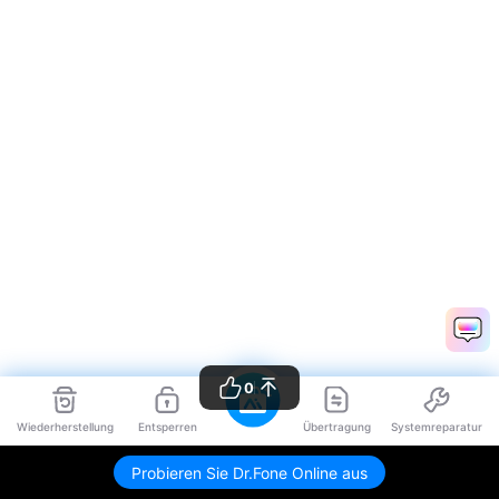
0
Wiederherstellung
Entsperren
Übertragung
Systemreparatur
Probieren Sie Dr.Fone Online aus