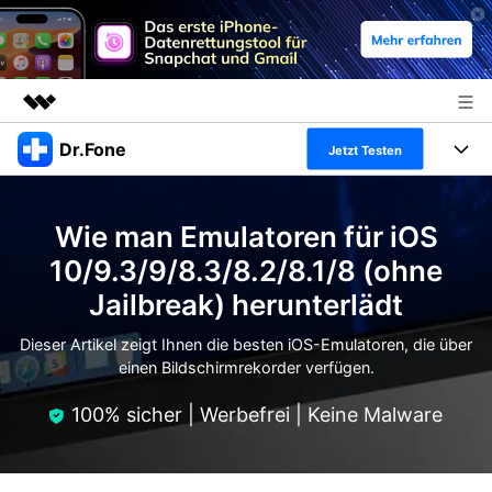
Dr.Fone
Top-Produkte
Jetzt Testen
KI-gestützte digitale Kreativität
Produkte
Business
Dienstprogramme
Wie man Emulatoren für iOS
Überblick
Alles-in-einem-Toolkit
Lösungen
Über uns
10/9.3/9/8.3/8.2/8.1/8 (ohne
Lösungen
Jailbreak) herunterlädt
Weitere Tools und Apps
Entdecken Sie weitere Dr.Fone-Lösungen
Presseraum
Lernen und Unterstützung
Dieser Artikel zeigt Ihnen die besten iOS-Emulatoren, die über
Full Toolkit anzeigen >
Ressourcen & Lernen
einen Bildschirmrekorder verfügen.
Shop
Android 16 FRP-Umgehung
100% sicher | Werbefrei | Keine Malware
Hilfe und Unterstützung erhalten
Support
DOWNLOAD
Anmelden