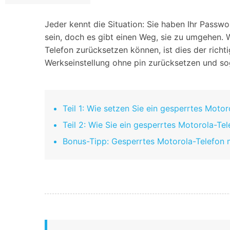
Geschäfts- und Produktivitätstools
Expertentipps und aktuelle
WhatsApp Business-Übertragung
Neuigkeiten rund um
Mobiltelefone.
WhatsApp-Marketinglösungen
Jeder kennt die Situation: Sie haben Ihr Passw
GB WhatsApp-Übertragung & -Sicherung
sein, doch es gibt einen Weg, sie zu umgehen. 
PDF-Passwort-Entsperrer
Systemre
Telefon zurücksetzen können, ist dies der richti
Leitfaden zum Weiterverkauf alter Smartphones
Werkseinstellung ohne pin zurücksetzen und soga
Android-Sy
iOS-System
Teil 1: Wie setzen Sie ein gesperrtes Mot
Jetzt online starten
Teil 2: Wie Sie ein gesperrtes Motorola-T
Jetzt online starten
Jetzt online starten
Bonus-Tipp: Gesperrtes Motorola-Telefon 