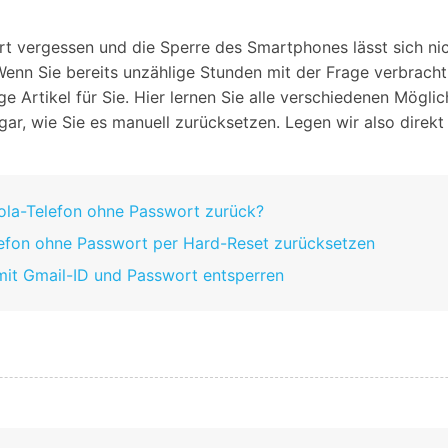
Alle Produkte ansehen
Entsperrtools abschneidet.
ort vergessen und die Sperre des Smartphones lässt sich n
Entdecken Sie die kostenlosen Funktionen
Wenn Sie bereits unzählige Stunden mit der Frage verbracht
Entdecken Sie kostenlose Funktionen und Tipps zur
Datenlöscher
T
paratur
ge Artikel für Sie. Hier lernen Sie alle verschiedenen Mögli
Ersteinrichtung.
r, wie Sie es manuell zurücksetzen. Legen wir also direkt 
stemreparatur
Telefondatenlöscher
T
Ü
reparatur
orola-Telefon ohne Passwort zurück?
elefon ohne Passwort per Hard-Reset zurücksetzen
mit Gmail-ID und Passwort entsperren