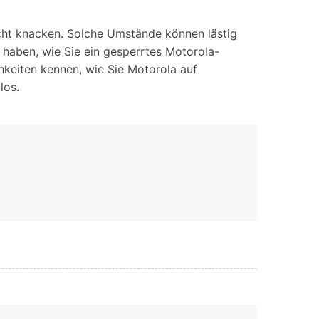
iOS-
Bildung & Studierende
Bildschirmspiegelung
Rabatte und akademische Lizenzen
icht knacken. Solche Umstände können lästig
 haben, wie Sie ein gesperrtes Motorola-
Kontaktieren Sie uns
elefonübertragung
Virtueller Standort
chkeiten kennen, wie Sie Motorola auf
Wir helfen Ihnen gerne bei technischen Fragen oder
los.
elefon-zu-Telefon-
GPS-
Fragen zu Ihrem Konto.
bertragung
Standortwechsler