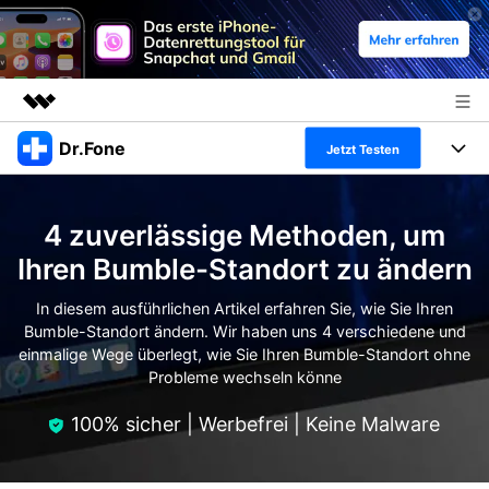
Dr.Fone
Top-Produkte
Jetzt Testen
KI-gestützte digitale Kreativität
Produkte
Business
Dienstprogramme
4 zuverlässige Methoden, um
Überblick
Alles-in-einem-Toolkit
Lösungen
Über uns
Ihren Bumble-Standort zu ändern
Lösungen
Weitere Tools und Apps
Entdecken Sie weitere Dr.Fone-Lösungen
In diesem ausführlichen Artikel erfahren Sie, wie Sie Ihren
Presseraum
Lernen und Unterstützung
Bumble-Standort ändern. Wir haben uns 4 verschiedene und
einmalige Wege überlegt, wie Sie Ihren Bumble-Standort ohne
Full Toolkit anzeigen >
Ressourcen & Lernen
Shop
Android 16 FRP-Umgehung
Probleme wechseln könne
Hilfe und Unterstützung erhalten
Support
100% sicher | Werbefrei | Keine Malware
DOWNLOAD
Anmelden