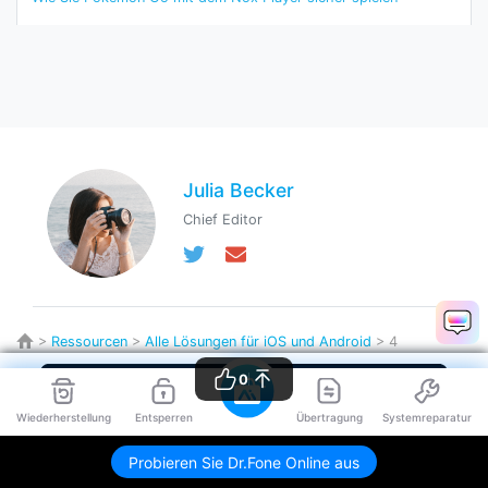
Julia Becker
Chief Editor
>
Ressourcen
>
Alle Lösungen für iOS und Android
> 4
zuverlässige Methoden, um Ihren Bumble-Standort zu ändern
0
Wiederherstellung
Entsperren
Übertragung
Systemreparatur
Probieren Sie Dr.Fone Online aus