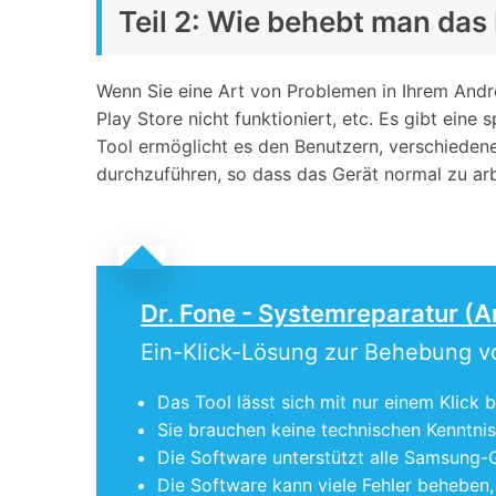
Teil 2: Wie behebt man da
Wenn Sie eine Art von Problemen in Ihrem Andr
Play Store nicht funktioniert, etc. Es gibt eine
Tool ermöglicht es den Benutzern, verschiede
durchzuführen, so dass das Gerät normal zu arb
Dr. Fone - Systemreparatur (A
Ein-Klick-Lösung zur Behebung 
Das Tool lässt sich mit nur einem Klick
Sie brauchen keine technischen Kenntni
Die Software unterstützt alle Samsung-Ge
Die Software kann viele Fehler beheben,