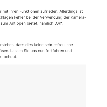
iOS-
Bildung & Studierende
Bildschirmspiegelung
Rabatte und akademische Lizenzen
it ihren Funktionen zufrieden. Allerdings ist
chlagen Fehler bei der Verwendung der Kamera-
Kontaktieren Sie uns
elefonübertragung
Virtueller Standort
 zum Antippen bietet, nämlich „OK“.
Wir helfen Ihnen gerne bei technischen Fragen oder
elefon-zu-Telefon-
GPS-
Fragen zu Ihrem Konto.
bertragung
Standortwechsler
stehen, dass dies keine sehr erfreuliche
ösen. Lassen Sie uns nun fortfahren und
m behebt.