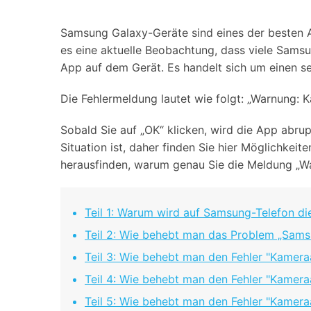
Geschäfts- und Produktivitätstools
Expertentipps und aktuelle
WhatsApp Business-Übertragung
Neuigkeiten rund um
Mobiltelefone.
WhatsApp-Marketinglösungen
Samsung Galaxy-Geräte sind eines der besten An
GB WhatsApp-Übertragung & -Sicherung
es eine aktuelle Beobachtung, dass viele Sam
PDF-Passwort-Entsperrer
Systemre
App auf dem Gerät. Es handelt sich um einen sel
Leitfaden zum Weiterverkauf alter Smartphones
Android-Sy
Die Fehlermeldung lautet wie folgt: „Warnung: K
iOS-System
Sobald Sie auf „OK“ klicken, wird die App abru
Situation ist, daher finden Sie hier Möglichke
Jetzt online starten
herausfinden, warum genau Sie die Meldung „Wa
Jetzt online starten
Jetzt online starten
Teil 1: Warum wird auf Samsung-Telefon di
Teil 2: Wie behebt man das Problem „Sams
Teil 3: Wie behebt man den Fehler "Kamera
Teil 4: Wie behebt man den Fehler "Kameraa
Teil 5: Wie behebt man den Fehler "Kameraa