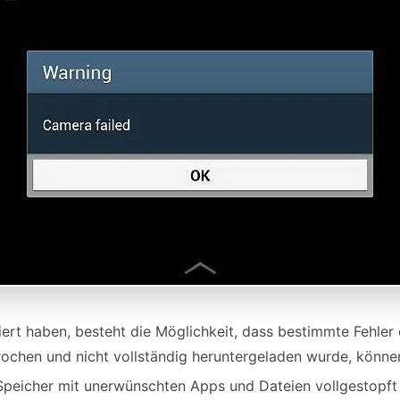
siert haben, besteht die Möglichkeit, dass bestimmte Fehle
ochen und nicht vollständig heruntergeladen wurde, könne
r Speicher mit unerwünschten Apps und Dateien vollgestopf