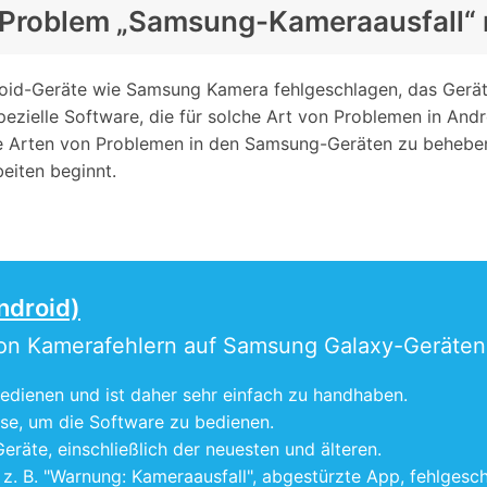
s Problem „Samsung-Kameraausfall“ 
oid-Geräte wie Samsung Kamera fehlgeschlagen, das Gerät n
 spezielle Software, die für solche Art von Problemen in An
ne Arten von Problemen in den Samsung-Geräten zu beheben
eiten beginnt.
ndroid)
von Kamerafehlern auf Samsung Galaxy-Geräten
 bedienen und ist daher sehr einfach zu handhaben.
sse, um die Software zu bedienen.
räte, einschließlich der neuesten und älteren.
 z. B. "Warnung: Kameraausfall", abgestürzte App, fehlges