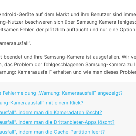
Alle Produkte ansehen
Entsperrtools abschneidet.
droid-Geräte auf dem Markt und ihre Benutzer sind immer m
Entdecken Sie die kostenlosen Funktionen
sung-Nutzer beschweren sich über Samsung Kamera fehlges
Entdecken Sie kostenlose Funktionen und Tipps zur
Datenlöscher
T
paratur
tsamen Fehler, der plötzlich auftaucht und nur eine Option
Ersteinrichtung.
stemreparatur
Telefondatenlöscher
T
ameraausfall“.
Ü
reparatur
pt beendet und Ihre Samsung-Kamera ist ausgefallen. Wir ver
iten, das Problem der fehlgeschlagenen Samsung-Kamera zu l
rnung: Kameraausfall“ erhalten und wie man dieses Proble
e Fehlermeldung „Warnung: Kameraausfall“ angezeigt?
ung-Kameraausfall“ mit einem Klick?
ausfall", indem man die Kameradaten löscht?
usfall", indem man die Drittanbieter-Apps löscht?
usfall", indem man die Cache-Partition leert?