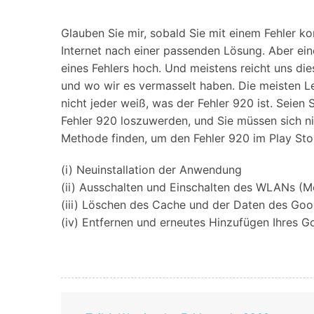
Geschäfts- und Produktivitätstools
Expertentipps und aktuelle
WhatsApp Business-Übertragung
Neuigkeiten rund um
Mobiltelefone.
WhatsApp-Marketinglösungen
Glauben Sie mir, sobald Sie mit einem Fehler kon
GB WhatsApp-Übertragung & -Sicherung
Internet nach einer passenden Lösung. Aber ein
PDF-Passwort-Entsperrer
Systemre
eines Fehlers hoch. Und meistens reicht uns di
Leitfaden zum Weiterverkauf alter Smartphones
und wo wir es vermasselt haben. Die meisten Leu
Android-Sy
nicht jeder weiß, was der Fehler 920 ist. Seien
iOS-System
Fehler 920 loszuwerden, und Sie müssen sich ni
Methode finden, um den Fehler 920 im Play Sto
Jetzt online starten
(i) Neuinstallation der Anwendung
Jetzt online starten
(ii) Ausschalten und Einschalten des WLANs (M
Jetzt online starten
(iii) Löschen des Cache und der Daten des Goo
(iv) Entfernen und erneutes Hinzufügen Ihres 