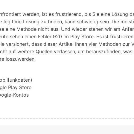
Alle Produkte ansehen
Entsperrtools abschneidet.
frontiert werden, ist es frustrierend, bis Sie eine Lösung d
Entdecken Sie die kostenlosen Funktionen
e legitime Lösung zu finden, kann schwierig sein. Die mei
Entdecken Sie kostenlose Funktionen und Tipps zur
Datenlöscher
T
paratur
ese eine Methode nicht aus. Und wieder stehen wir am Anfa
Ersteinrichtung.
te sehen einen Fehler 920 im Play Store. Es ist frustrieren
stemreparatur
Telefondatenlöscher
T
Ü
 Sie versichert, dass dieser Artikel Ihnen vier Methoden zur
reparatur
cht auf weitere Quellen verlassen, um herauszufinden, was d
re loszuwerden.
obilfunkdaten)
gle Play Store
Google-Kontos