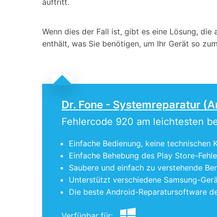
auftritt.
Wenn dies der Fall ist, gibt es eine Lösung, die 
enthält, was Sie benötigen, um Ihr Gerät so zum 
Dr. Fone - Systemreparatur (A
Fehlercode 920 am leichtesten 
Einfache Bedienung, keine technischen K
Einfache Behebung des Play Store-Fehle
Saubere und einfach zu verstehende Benu
Unterstützt verschiedene Samsung-Gerä
Die beste Android-Reparatursoftware de
Verfügbar für: