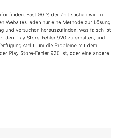
iOS-
Bildung & Studierende
Bildschirmspiegelung
Rabatte und akademische Lizenzen
afür finden. Fast 90 % der Zeit suchen wir im
sten Websites laden nur eine Methode zur Lösung
Kontaktieren Sie uns
elefonübertragung
Virtueller Standort
ng und versuchen herauszufinden, was falsch ist
Wir helfen Ihnen gerne bei technischen Fragen oder
d, den Play Store-Fehler 920 zu erhalten, und
elefon-zu-Telefon-
GPS-
Fragen zu Ihrem Konto.
bertragung
Standortwechsler
 Verfügung stellt, um die Probleme mit dem
er Play Store-Fehler 920 ist, oder eine andere