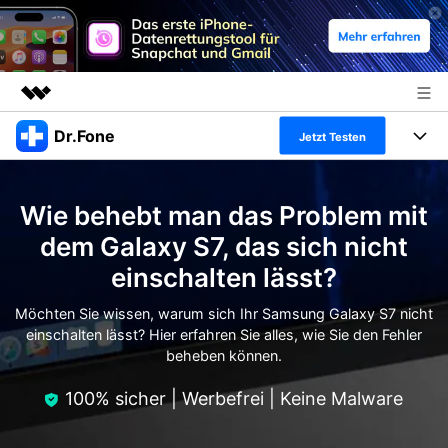
Dr.Fone
Top-Produkte
Jetzt Testen
KI-gestützte digitale Kreativität
Produkte
Business
Dienstprogramme
Wie behebt man das Problem mit
Überblick
Alles-in-einem-Toolkit
Lösungen
Über uns
dem Galaxy S7, das sich nicht
Lösungen
einschalten lässt?
Weitere Tools und Apps
Entdecken Sie weitere Dr.Fone-Lösungen
Presseraum
Lernen und Unterstützung
Möchten Sie wissen, warum sich Ihr Samsung Galaxy S7 nicht
Full Toolkit anzeigen >
Ressourcen & Lernen
einschalten lässt? Hier erfahren Sie alles, wie Sie den Fehler
Shop
Android 16 FRP-Umgehung
beheben können.
Hilfe und Unterstützung erhalten
Support
100% sicher | Werbefrei | Keine Malware
DOWNLOAD
Anmelden