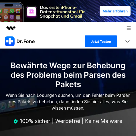
Dr.Fone
Top-Produkte
Jetzt Testen
KI-gestützte digitale Kreativität
Produkte
Business
Dienstprogramme
Bewährte Wege zur Behebung
Überblick
Alles-in-einem-Toolkit
Lösungen
Über uns
des Problems beim Parsen des
Lösungen
Pakets
Weitere Tools und Apps
Entdecken Sie weitere Dr.Fone-Lösungen
Presseraum
Lernen und Unterstützung
Wenn Sie nach Lösungen suchen, um den Fehler beim Parsen
Full Toolkit anzeigen >
Ressourcen & Lernen
des Pakets zu beheben, dann finden Sie hier alles, was Sie
Shop
Android 16 FRP-Umgehung
wissen müssen.
Hilfe und Unterstützung erhalten
Support
100% sicher | Werbefrei | Keine Malware
DOWNLOAD
Anmelden