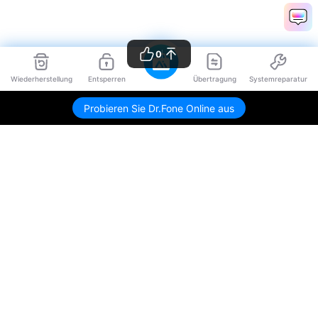
0
Wiederherstellung
Entsperren
Übertragung
Systemreparatur
Probieren Sie Dr.Fone Online aus
Hero Produkte
Wondershare
KI entdecken