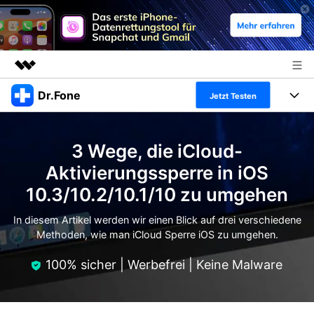
Dr.Fone
Top-Produkte
Jetzt Testen
KI-gestützte digitale Kreativität
Produkte
Business
Dienstprogramme
3 Wege, die iCloud-
Überblick
Alles-in-einem-Toolkit
Lösungen
Über uns
Aktivierungssperre in iOS
Lösungen
10.3/10.2/10.1/10 zu umgehen
Weitere Tools und Apps
Entdecken Sie weitere Dr.Fone-Lösungen
Presseraum
Lernen und Unterstützung
In diesem Artikel werden wir einen Blick auf drei verschiedene
Full Toolkit anzeigen >
Ressourcen & Lernen
Methoden, wie man iCloud Sperre iOS zu umgehen.
Shop
Android 16 FRP-Umgehung
100% sicher | Werbefrei | Keine Malware
Hilfe und Unterstützung erhalten
Support
DOWNLOAD
Anmelden