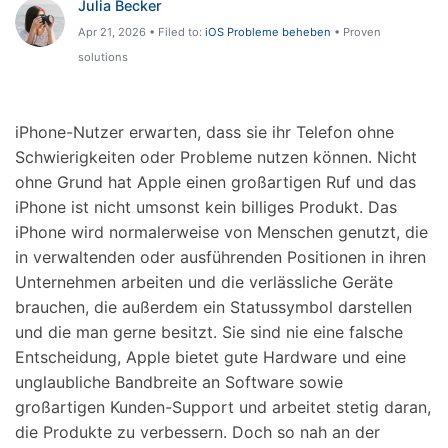
Julia Becker
Hilfe und Unterstützung erhalten
Support
Apr 21, 2026 • Filed to:
iOS Probleme beheben
• Proven
DOWNLOAD
Anmelden
solutions
Suchen
iPhone-Nutzer erwarten, dass sie ihr Telefon ohne
Schwierigkeiten oder Probleme nutzen können. Nicht
ohne Grund hat Apple einen großartigen Ruf und das
iPhone ist nicht umsonst kein billiges Produkt. Das
iPhone wird normalerweise von Menschen genutzt, die
in verwaltenden oder ausführenden Positionen in ihren
Unternehmen arbeiten und die verlässliche Geräte
brauchen, die außerdem ein Statussymbol darstellen
und die man gerne besitzt. Sie sind nie eine falsche
Entscheidung, Apple bietet gute Hardware und eine
unglaubliche Bandbreite an Software sowie
großartigen Kunden-Support und arbeitet stetig daran,
die Produkte zu verbessern. Doch so nah an der