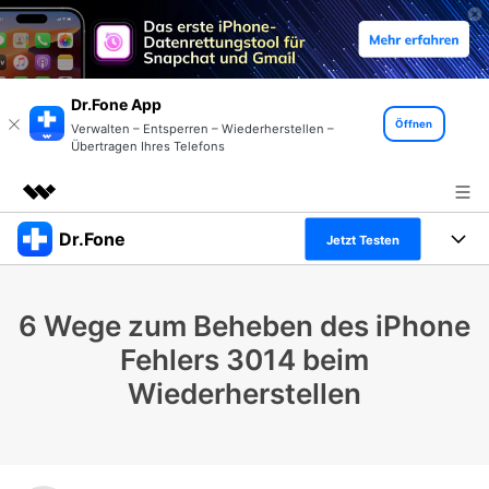
Dr.Fone App
Öffnen
Verwalten – Entsperren – Wiederherstellen –
Übertragen Ihres Telefons
Dr.Fone
Top-Produkte
Jetzt Testen
KI-gestützte digitale Kreativität
Produkte
Business
Dienstprogramme
6 Wege zum Beheben des iPhone
Überblick
Alles-in-einem-Toolkit
Lösungen
Über uns
Fehlers 3014 beim
Lösungen
Wiederherstellen
Weitere Tools und Apps
Entdecken Sie weitere Dr.Fone-Lösungen
Presseraum
Lernen und Unterstützung
Full Toolkit anzeigen >
Ressourcen & Lernen
Shop
Android 16 FRP-Umgehung