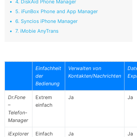
4. DiskAid Phone Manager
5. iFunBox Phone and App Manager
6. Syncios iPhone Manager
7. iMobie AnyTrans
Einfachheit
Verwalten von
Date
der
Kontakten/Nachrichten
Exp
Bedienung
Dr.Fone
Extrem
Ja
Ja
–
einfach
Telefon-
Manager
iExplorer
Einfach
Ja
Ja