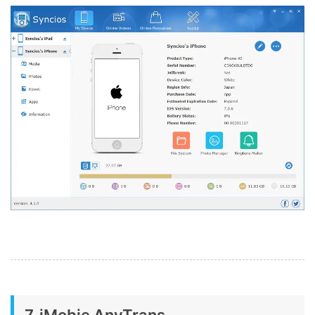
7. iMobie AnyTrans