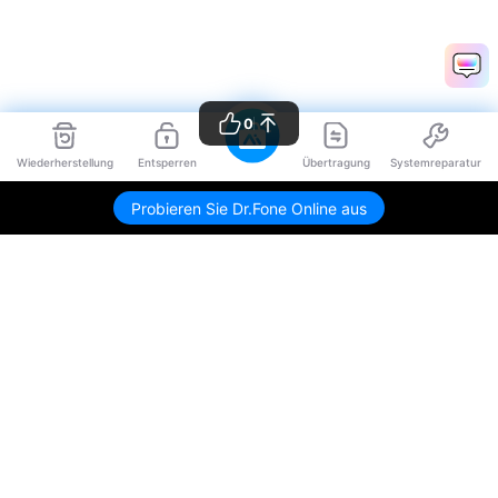
0
Wiederherstellung
Entsperren
Übertragung
Systemreparatur
Probieren Sie Dr.Fone Online aus
Hero Produkte
Wondershare
KI entdecken