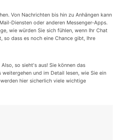
iOS-
Bildung & Studierende
Bildschirmspiegelung
Rabatte und akademische Lizenzen
chen. Von Nachrichten bis hin zu Anhängen kann
E-Mail-Diensten oder anderen Messenger-Apps.
Kontaktieren Sie uns
elefonübertragung
Virtueller Standort
nge, wie würden Sie sich fühlen, wenn Ihr Chat
Wir helfen Ihnen gerne bei technischen Fragen oder
, so dass es noch eine Chance gibt, Ihre
elefon-zu-Telefon-
GPS-
Fragen zu Ihrem Konto.
bertragung
Standortwechsler
Also, so sieht's aus! Sie können das
 weitergehen und im Detail lesen, wie Sie ein
erden hier sicherlich viele wichtige