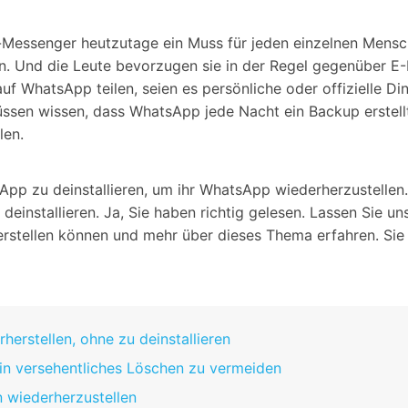
Alle Produkte ansehen
Entsperrtools abschneidet.
p-Messenger heutzutage ein Muss für jeden einzelnen Mens
Entdecken Sie die kostenlosen Funktionen
den. Und die Leute bevorzugen sie in der Regel gegenüber 
Entdecken Sie kostenlose Funktionen und Tipps zur
Datenlöscher
T
paratur
auf WhatsApp teilen, seien es persönliche oder offizielle Di
Ersteinrichtung.
üssen wissen, dass WhatsApp jede Nacht ein Backup erstellt
stemreparatur
Telefondatenlöscher
T
Ü
len.
reparatur
pp zu deinstallieren, um ihr WhatsApp wiederherzustellen. 
installieren. Ja, Sie haben richtig gelesen. Lassen Sie uns
stellen können und mehr über dieses Thema erfahren. Sie w
herstellen, ohne zu deinstallieren
ein versehentliches Löschen zu vermeiden
 wiederherzustellen