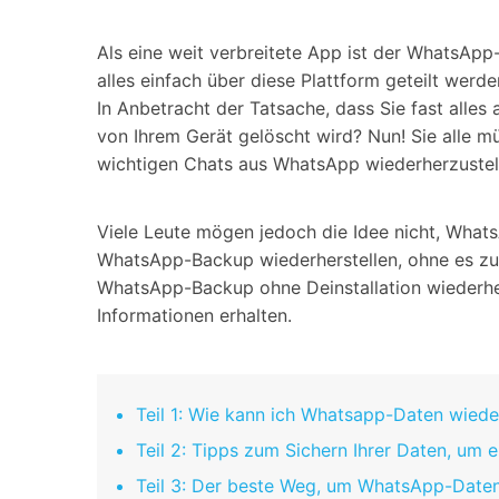
Geschäfts- und Produktivitätstools
Expertentipps und aktuelle
WhatsApp Business-Übertragung
Neuigkeiten rund um
Mobiltelefone.
WhatsApp-Marketinglösungen
Als eine weit verbreitete App ist der WhatsAp
GB WhatsApp-Übertragung & -Sicherung
alles einfach über diese Plattform geteilt wer
PDF-Passwort-Entsperrer
Systemre
In Anbetracht der Tatsache, dass Sie fast alles 
Leitfaden zum Weiterverkauf alter Smartphones
von Ihrem Gerät gelöscht wird? Nun! Sie alle m
Android-Sy
wichtigen Chats aus WhatsApp wiederherzustel
iOS-System
Viele Leute mögen jedoch die Idee nicht, WhatsA
Jetzt online starten
WhatsApp-Backup wiederherstellen, ohne es zu de
Jetzt online starten
WhatsApp-Backup ohne Deinstallation wiederher
Jetzt online starten
Informationen erhalten.
Teil 1: Wie kann ich Whatsapp-Daten wieder
Teil 2: Tipps zum Sichern Ihrer Daten, um 
Teil 3: Der beste Weg, um WhatsApp-Daten