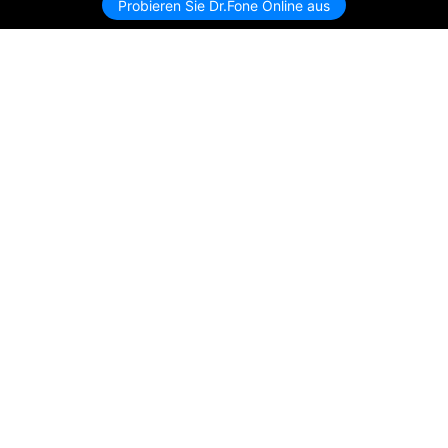
Probieren Sie Dr.Fone Online aus
Hero Produkte
Wondershare
KI entdecken
Hilfe-Center