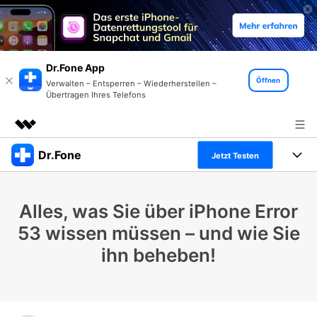
Dr.Fone App
Öffnen
Verwalten – Entsperren – Wiederherstellen –
Übertragen Ihres Telefons
Dr.Fone
Top-Produkte
Jetzt Testen
KI-gestützte digitale Kreativität
Produkte
Business
Dienstprogramme
Alles, was Sie über iPhone Error
Überblick
Alles-in-einem-Toolkit
Lösungen
Über uns
53 wissen müssen – und wie Sie
Lösungen
ihn beheben!
Weitere Tools und Apps
Entdecken Sie weitere Dr.Fone-Lösungen
Presseraum
Lernen und Unterstützung
Full Toolkit anzeigen >
Ressourcen & Lernen
Shop
Android 16 FRP-Umgehung