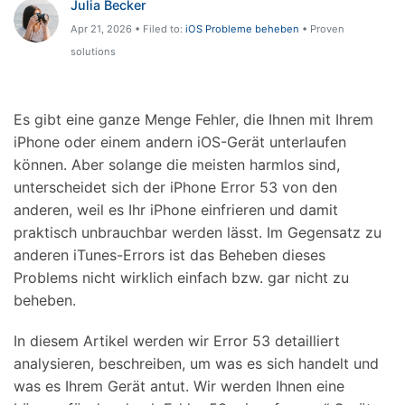
Julia Becker
Hilfe und Unterstützung erhalten
Support
Apr 21, 2026 • Filed to:
iOS Probleme beheben
• Proven
DOWNLOAD
Anmelden
solutions
Suchen
Es gibt eine ganze Menge Fehler, die Ihnen mit Ihrem
iPhone oder einem andern iOS-Gerät unterlaufen
können. Aber solange die meisten harmlos sind,
unterscheidet sich der iPhone Error 53 von den
anderen, weil es Ihr iPhone einfrieren und damit
praktisch unbrauchbar werden lässt. Im Gegensatz zu
anderen iTunes-Errors ist das Beheben dieses
Problems nicht wirklich einfach bzw. gar nicht zu
beheben.
In diesem Artikel werden wir Error 53 detailliert
analysieren, beschreiben, um was es sich handelt und
was es Ihrem Gerät antut. Wir werden Ihnen eine