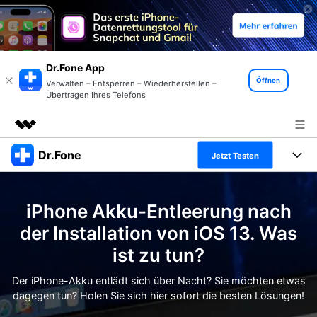
Dr.Fone App
Öffnen
Verwalten – Entsperren – Wiederherstellen –
Übertragen Ihres Telefons
Dr.Fone
Top-Produkte
Jetzt Testen
KI-gestützte digitale Kreativität
Produkte
Business
Dienstprogramme
iPhone Akku-Entleerung nach
Überblick
Alles-in-einem-Toolkit
Lösungen
Über uns
der Installation von iOS 13. Was
Lösungen
ist zu tun?
Weitere Tools und Apps
Entdecken Sie weitere Dr.Fone-Lösungen
Presseraum
Lernen und Unterstützung
Der iPhone-Akku entlädt sich über Nacht? Sie möchten etwas
Full Toolkit anzeigen >
Ressourcen & Lernen
dagegen tun? Holen Sie sich hier sofort die besten Lösungen!
Shop
Android 16 FRP-Umgehung