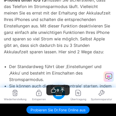
das Telefon im Stromsparmodus läuft. Vielleicht
meinen Sie es ernst mit der Erhaltung der Akkulaufzeit
Ihres iPhones und schalten die entsprechenden
Einstellungen aus. Mit dieser Funktion deaktivieren Sie
ganz einfach alle unwichtigen Funktionen Ihres iPhone
und sparen so viel Strom wie möglich. Selbst Apple
gibt an, dass sich dadurch bis zu 3 Stunden
Akkulaufzeit sparen lassen. Hier sind 2 Wege dazu:
Der Standardweg führt über ‚Einstellungen‘ und
‚Akku‘ und besteht im Einschalten des
Stromsparmodus.
Sie können auch die ‚Kontrollzentrale‘ starten, indem
0
Sie über die Bildschirmmitte wischen und auf das
Akkusymbol tippen, um den Akkusparmodus ein-
Wiederherstellung
Entsperren
Übertragung
Systemreparatur
oder auszuschalten.
Probieren Sie Dr.Fone Online aus