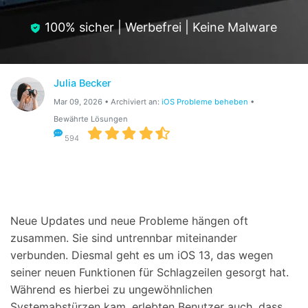
Hilfe und Unterstützung erhalten
Support
DOWNLOAD
Anmelden
100% sicher | Werbefrei | Keine Malware
Suchen
Julia Becker
Mar 09, 2026 • Archiviert an:
iOS Probleme beheben
•
Bewährte Lösungen
594
Neue Updates und neue Probleme hängen oft
zusammen. Sie sind untrennbar miteinander
verbunden. Diesmal geht es um iOS 13, das wegen
seiner neuen Funktionen für Schlagzeilen gesorgt hat.
Während es hierbei zu ungewöhnlichen
Systemabstürzen kam, erlebten Benutzer auch, dass